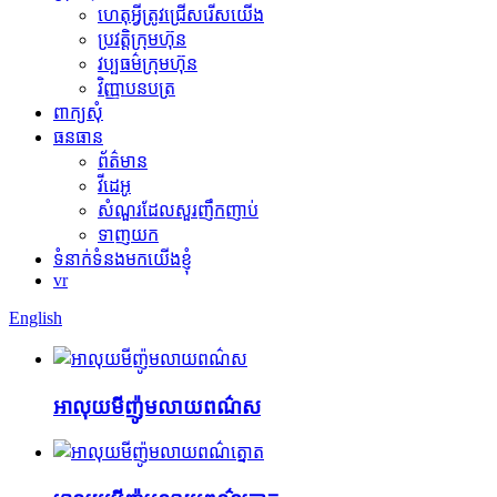
ហេតុអ្វីត្រូវជ្រើសរើសយើង
ប្រវត្តិក្រុមហ៊ុន
វប្បធម៌ក្រុមហ៊ុន
វិញ្ញាបនបត្រ
ពាក្យសុំ
ធនធាន
ព័ត៌មាន
វីដេអូ
សំណួរដែលសួរញឹកញាប់
ទាញយក
ទំនាក់ទំនងមកយើងខ្ញុំ
vr
English
អាលុយមីញ៉ូមលាយពណ៌ស