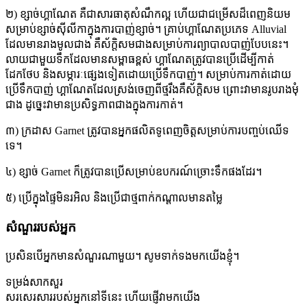
២) ខ្សាច់ហ្គាណែត គឺជាសារធាតុសំណឹកល្អ ហើយជាជម្រើសដ៏ពេញនិយម
សម្រាប់ខ្សាច់ស៊ីលីកាក្នុងការបាញ់ខ្សាច់។ គ្រាប់ហ្គាណែតប្រភេទ Alluvial
ដែលមានរាងមូលជាង គឺស័ក្តិសមជាងសម្រាប់ការព្យាបាលបាញ់បែបនេះ។
លាយជាមួយទឹកដែលមានសម្ពាធខ្ពស់ ហ្គាណែតត្រូវបានប្រើដើម្បីកាត់
ដែកថែប និងសម្ភារៈផ្សេងទៀតដោយប្រើទឹកបាញ់។ សម្រាប់ការកាត់ដោយ
ប្រើទឹកបាញ់ ហ្គាណែតដែលស្រង់ចេញពីថ្មរឹងគឺស័ក្តិសម ព្រោះវាមានរូបរាងមុំ
ជាង ដូច្នេះវាមានប្រសិទ្ធភាពជាងក្នុងការកាត់។
៣) ក្រដាស Garnet ត្រូវបានអ្នកផលិតទូពេញចិត្តសម្រាប់ការបញ្ចប់ឈើទ
ទេ។
៤) ខ្សាច់ Garnet ក៏ត្រូវបានប្រើសម្រាប់ឧបករណ៍ច្រោះទឹកផងដែរ។
៥) ប្រើក្នុងផ្ទៃមិនរអិល និងប្រើជាថ្មពាក់កណ្តាលមានតម្លៃ
សំណួររបស់អ្នក
ប្រសិនបើអ្នកមានសំណួរណាមួយ។ សូមទាក់ទងមកយើងខ្ញុំ។
ទម្រង់សាកសួរ
សរសេរសាររបស់អ្នកនៅទីនេះ ហើយផ្ញើវាមកយើង