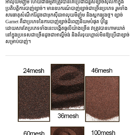
អាលុយមីញ៉ូម ហើយជាធម្មតាត្រូវបានគេប្រើជាជំនួសខ្សាច់ស៊ីលីកាក្នុង
ប្រតិបត្តិការបាញ់ខ្សាច់។ មានឧបករណ៍បាញ់ខ្សាច់ជាច្រើនប្រភេទ រួមទាំង
សារធាតុសំណឹករ៉ែដូចជាអុកស៊ីដអាលុយមីញ៉ូម និងស្លកធ្យូងថ្ម។ ខ្សាច់
Garnet គឺជាប្រភេទនៃការបាញ់ខ្សាច់ដ៏ពេញនិយមបំផុត ប៉ុន្តែ
ដោយសារតែប្រភេទទាំងនេះបង្កើតធូលីយ៉ាងច្រើន វាត្រូវបានហាមឃាត់
នៅក្នុងប្រទេសជាច្រើនដូចជាអាល្លឺម៉ង់ និងព័រទុយហ្គាល់មិនឱ្យប្រើជាខ្សាច់
សម្រាប់បាញ់។