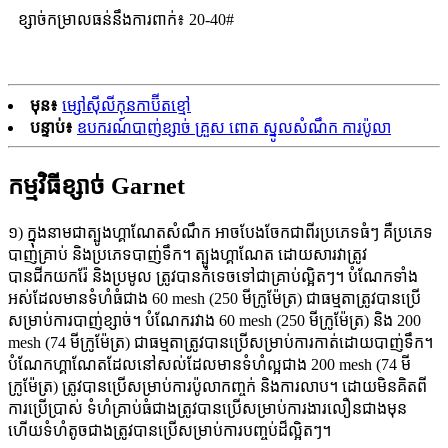
ខ្សាច់កម្រាលធន់នឹងការពាក់៖ 20-40#
មុន៖
ម្សៅស៊ីលីកុនកាប៊ីតខ្មៅ
បន្ទាប់៖
ឧបករណ៍បាញ់ខ្សាច់ គ្រួស ពោត ស្នូលសំណឹក ការប៉ូលា
កម្មវិធីខ្សាច់ Garnet
១) ក្នុងនាមជាត្បូងហ្គាណែតសំណឹក អាចបែងចែកជាពីរប្រភេទធំៗ គឺប្រភេទ
បាញ់គ្រាប់ និងប្រភេទបាញ់ទឹក។ ត្បូងហ្គាណែត ដោយសារវាត្រូវ
បានជីកយករ៉ែ និងប្រមូល ត្រូវបានកំទេចទៅជាគ្រាប់ល្អិតៗ។ បំណែកទាំង
អស់ដែលមានទំហំធំជាង 60 mesh (250 មីក្រូម៉ែត្រ) ជាធម្មតាត្រូវបានប្រើ
សម្រាប់ការបាញ់ខ្សាច់។ បំណែករវាង 60 mesh (250 មីក្រូម៉ែត្រ) និង 200
mesh (74 មីក្រូម៉ែត្រ) ជាធម្មតាត្រូវបានប្រើសម្រាប់ការកាត់ដោយបាញ់ទឹក។
បំណែកហ្គាណែតដែលនៅសល់ដែលមានទំហំល្អជាង 200 mesh (74 មី
ក្រូម៉ែត្រ) ត្រូវបានប្រើសម្រាប់ការប៉ូលាកញ្ចក់ និងការលាប។ ដោយមិនគិតពី
ការប្រើប្រាស់ ទំហំគ្រាប់ធំជាងត្រូវបានប្រើសម្រាប់ការងារលឿនជាងមុន
ហើយទំហំតូចជាងត្រូវបានប្រើសម្រាប់ការបញ្ចប់ដ៏ល្អិតៗ។