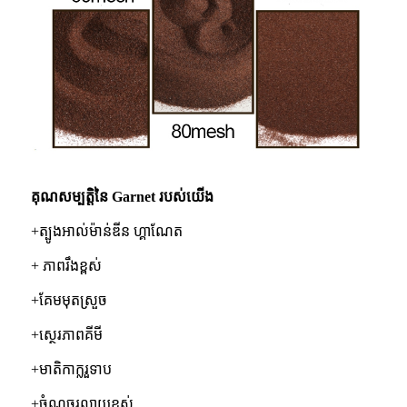
គុណសម្បត្តិនៃ Garnet របស់យើង
+ត្បូង​អាល់ម៉ាន់ឌីន​ ហ្គាណែត
+ ភាពរឹងខ្ពស់
+គែមមុតស្រួច
+ស្ថេរភាពគីមី
+មាតិកាក្លរួទាប
+ចំណុចរលាយខ្ពស់