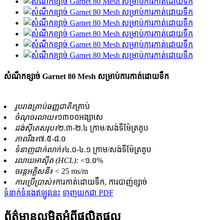
សំណឹកខ្សាច់ Garnet 80 Mesh សម្រាប់ការកាត់ដោយទឹក
រូបរាងគ្រាប់ធញ្ញជាតិ៖
គ្រាប់
ចំណុចរលាយ៖
១៣០០អង្សាសេ
ដង់ស៊ីតេ​សរុប៖
២.៣-២.៤ ក្រាម/សង់ទីម៉ែត្រគូប
ភាពរឹង៖
៧.៥-៨.០
ទំនាញជាក់លាក់៖
៤.០-៤.១ ក្រាម/សង់ទីម៉ែត្រគូប
រលាយអាស៊ីត (HCL):
<១.០%
ចរន្តអគ្គិសនី៖
< 25 ms/m
ការប្រើប្រាស់៖
ការកាត់ដោយទឹក, ការបាញ់ខ្សាច់
ទំនាក់ទំនងឥឡូវនេះ
ទាញយកជា PDF
ព័ត៌មានលម្អិតអំពីផលិតផល