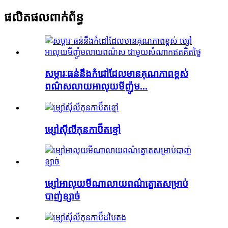
ផលិតផលពាក់ព័ន្ធ
សម្ភារៈធន់នឹងកំដៅដែលមានគុណភាពខ្ពស់
ពណ៌សលាយអាលុយមីញ៉ូម...
ម្សៅស៊ីលីកុនកាប៊ីតខ្មៅ
ម្សៅអាលុយមីណាលាយពណ៌ត្នោតសម្រាប់
បាញ់ខ្សាច់