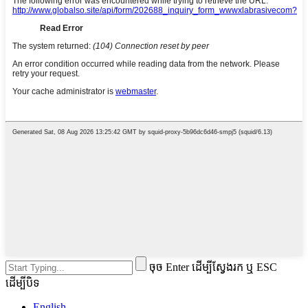
ចុច Enter ដើម្បីស្វែងរក ឬ ESC
ដើម្បីបិទ
English