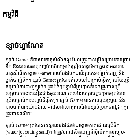
កម្មវិធី
ខ្សាច់​ហ្គាណែត
ខ្សាច់ Garnet គឺជាសារធាតុសំណឹកល្អ ដែលត្រូវបានប្រើសម្រាប់ការច្រោះ
ទឹក និងជាសារធាតុបញ្ចប់ឈើសម្រាប់គ្រឿងសង្ហារិម។ ក្នុងនាមជាសារ
ធាតុសំណឹក ខ្សាច់ Garnet អាចបែងចែកជាពីរប្រភេទ៖ ថ្នាក់បាញ់ និង
ថ្នាក់បាញ់ទឹក។ ខ្សាច់ Garnet ត្រូវបានកំទេចទៅជាគ្រាប់ល្អិតៗ ហើយប្រើ
សម្រាប់ការបាញ់ខ្សាច់។ គ្រាប់ធំៗបន្ទាប់ពីត្រូវបានកំទេចត្រូវបានប្រើ
សម្រាប់ការងារលឿនជាងមុន ខណៈពេលដែលគ្រាប់តូចៗអាចត្រូវបាន
ប្រើសម្រាប់ការបញ្ចប់ដ៏ល្អិតៗ។ ខ្សាច់ Garnet មានភាពផុយស្រួយ និង
អាចបាក់បានយ៉ាងងាយ - ដែលជាហេតុផលដែលខ្សាច់ប្រភេទផ្សេងៗគ្នា
ត្រូវបានផលិត។
ខ្សាច់ Garnet ត្រូវបានគេស្គាល់ផងដែរថាជាខ្សាច់កាត់ដោយប្រើទឹក
(water jet cutting sand)។ វាត្រូវបានផលិតចេញពីស៊ីលីតកាល់ស្យូម-