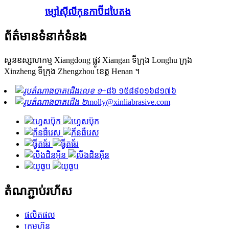
ម្សៅស៊ីលីកុនកាប៊ីដបៃតង
ព័ត៌មានទំនាក់ទំនង
សួនឧស្សាហកម្ម Xiangdong ផ្លូវ Xiangan ទីក្រុង Longhu ក្រុង
Xinzheng ទីក្រុង Zhengzhou ខេត្ត Henan ។
+៨៦ ១៥៨៩០១៦៨១៧៦
molly@xinliabrasive.com
តំណភ្ជាប់រហ័ស
ផលិតផល
ក្រុមហ៊ុន