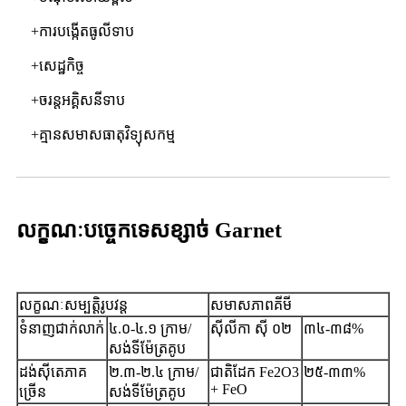
+ការបង្កើតធូលីទាប
+សេដ្ឋកិច្ច
+ចរន្តអគ្គិសនីទាប
+គ្មានសមាសធាតុវិទ្យុសកម្ម
លក្ខណៈបច្ចេកទេសខ្សាច់ Garnet
លក្ខណៈសម្បត្តិរូបវន្ត
សមាសភាពគីមី
ទំនាញជាក់លាក់
៤.០-៤.១ ក្រាម/
ស៊ីលីកា ស៊ី ០២
៣៤-៣៨%
សង់ទីម៉ែត្រគូប
ដង់ស៊ីតេភាគ
២.៣-២.៤ ក្រាម/
ជាតិដែក Fe2O3
២៥-៣៣%
+ FeO
ច្រើន
សង់ទីម៉ែត្រគូប