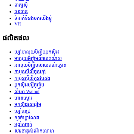
ពាក្យសុំ
ធនធាន
ទំនាក់ទំនងមកយើងខ្ញុំ
VR
ផលិតផល
ម្សៅអាលុយមីញ៉ូមអុកស៊ីដ
អាលុយមីញ៉ូមលាយពណ៌ស
អាលុយមីញ៉ូមលាយពណ៌ត្នោត
កាបូនស៊ីលីកុនខ្មៅ
កាបូនស៊ីលីកុនបៃតង
អុកស៊ីដហ្សីកូញ៉ូម
សំបក Walnut
ពោត​ស្ងោរ
អុកស៊ីដសេរៀម
ម្សៅពេជ្រ
ខ្សាច់​ហ្គាណែត
អង្កាំកញ្ចក់
សារធាតុសំណឹកលោហៈ