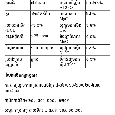
ភាពរឹង
៧.៥-៨.០
អាលុយមីញ៉ូម
១៧-២២%
AL2 O3
ក្លរួ
<២៥ ភីភីអឹម
ម៉ាញ៉េស្យូម
៤-៦%
MgO
រលាយអាស៊ីត
<១.០%
សូដ្យូមអុកស៊ីដ
១-៩%
(HCL)
Cao
< 25 ms/m
ចរន្តអគ្គិសនី
ម៉ង់ហ្គាណែស
០-១%
MnO
ចំណុចរលាយ
១៣០០អង្សាសេ
សូដ្យូមអុកស៊ីដ
០-១%
Na2O
រូបរាងគ្រាប់
គ្រាប់
ទីតានីញ៉ូមអុក
០-១%
ធញ្ញជាតិ
ស៊ីដ Ti 02
ទំហំផលិតកម្មធម្មតា៖
ការបាញ់ខ្សាច់/ការព្យាបាលលើផ្ទៃ៖ ៨-១៤#, ១០-២០#, ២០-៤០#,
៣០-៦០#
កាំបិតកាត់ទឹក៖ ៦០#, ៨០#, ១០០#, ១២០#
សម្ភារៈតម្រងព្យាបាលទឹក៖ ៤-៨#, ៨-១៦#, ១០-២០#