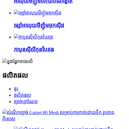
អាលុយមីញ៉ូមលាយពណ៌ត្នោត
ម្សៅអាលុយមីញ៉ូមអុកស៊ីដ
កាបូនស៊ីលីកុនបៃតង
ផលិតផល
ផ្ទះ
ផលិតផល
ខ្សាច់​ហ្គាណែត