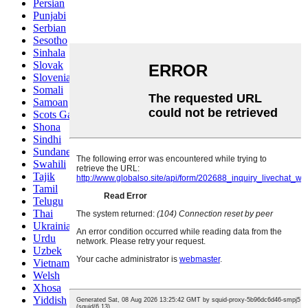
Persian
Punjabi
Serbian
Sesotho
Sinhala
Slovak
Slovenian
Somali
Samoan
Scots Gaelic
Shona
Sindhi
Sundanese
Swahili
Tajik
Tamil
Telugu
Thai
Ukrainian
Urdu
Uzbek
Vietnamese
Welsh
Xhosa
Yiddish