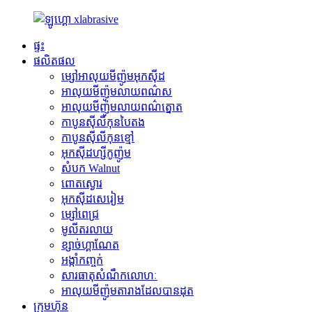
ផ្ទះ
ផលិតផល
ម្សៅអាលុយមីញ៉ូមអុកស៊ីដ
អាលុយមីញ៉ូមលាយពណ៌ស
អាលុយមីញ៉ូមលាយពណ៌ត្នោត
កាបូនស៊ីលីកុនបៃតង
កាបូនស៊ីលីកុនខ្មៅ
អុកស៊ីដហ្សីកូញ៉ូម
សំបក Walnut
ពោត​ស្ងោរ
អុកស៊ីដសេរៀម
ម្សៅពេជ្រ
មូលីត​រលាយ
ខ្សាច់​ហ្គាណែត
អង្កាំកញ្ចក់
សារធាតុសំណឹកលោហៈ
អាលុយមីញ៉ូមតារាងដែលបានដុត
ក្រុមហ៊ុន