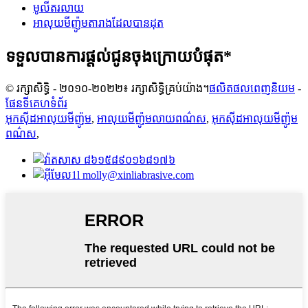
មូលីត​រលាយ
អាលុយមីញ៉ូមតារាងដែលបានដុត
ទទួលបានការផ្តល់ជូនចុងក្រោយបំផុត*
© រក្សាសិទ្ធិ - ២០១០-២០២២៖ រក្សាសិទ្ធិគ្រប់យ៉ាង។
ផលិតផលពេញនិយម
-
ផែនទីគេហទំព័រ
អុកស៊ីដអាលុយមីញ៉ូម
,
អាលុយមីញ៉ូមលាយពណ៌ស
,
អុកស៊ីដអាលុយមីញ៉ូម
ពណ៌ស
,
៨៦១៥៨៩០១៦៨១៧៦
molly@xinliabrasive.com